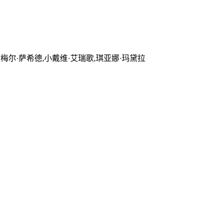
斯梅尔·萨希德,小戴维·艾瑞歌,琪亚娜·玛黛拉