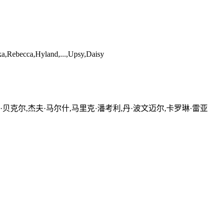
ka,Rebecca,Hyland,...,Upsy,Daisy
·贝克尔,杰夫·马尔什,马里克·潘考利,丹·波文迈尔,卡罗琳·雷亚