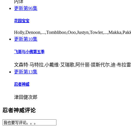
内详
更新第96集
花园宝宝
Holly,Denoon,...,Tombliboo,Ooo,Justyn,Towler,...,Makka,Pak
更新第10集
飞哥与小佛第五季
文森特·马特拉,小戴维·艾瑞歌,阿什丽·提斯代尔,迪·布拉雷
更新第13集
忍者神威
津田健次郎
忍者神威评论