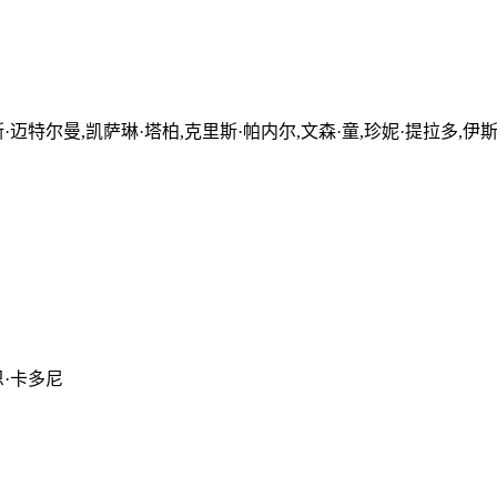
斯·迈特尔曼,凯萨琳·塔柏,克里斯·帕内尔,文森·童,珍妮·提拉多,伊
恩·卡多尼