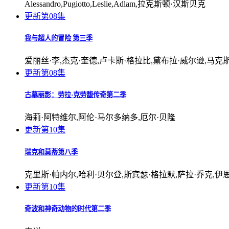
Alessandro,Pugiotto,Leslie,Adlam,拉克斯顿·汉斯贝克
更新第08集
我与超人的冒险 第三季
爱丽丝·李,杰克·奎德,卢卡斯·格拉比,黛布拉·威尔逊,马克
更新第08集
古墓丽影：劳拉·克劳馥传奇第二季
海莉·阿特维尔,阿伦·马尔多纳多,厄尔·贝隆
更新第10集
瑞克和莫蒂第八季
克里斯·帕内尔,哈利·贝尔登,斯宾瑟·格拉默,萨拉·乔克,伊
更新第10集
奇波和神奇动物的时代第二季