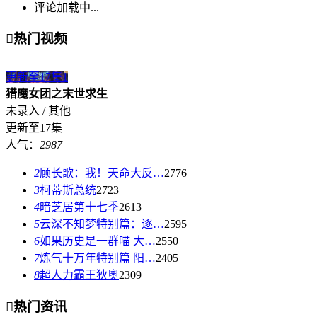
评论加载中...

热门视频
更新至17集
1
猎魔女团之末世求生
未录入 / 其他
更新至17集
人气：
2987
2
顾长歌：我！天命大反…
2776
3
柯蒂斯总统
2723
4
暗芝居第十七季
2613
5
云深不知梦特别篇：逐…
2595
6
如果历史是一群喵 大…
2550
7
炼气十万年特别篇 阳…
2405
8
超人力霸王狄奧
2309

热门资讯