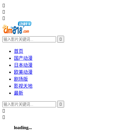




首页
国产动漫
日本动漫
欧美动漫
剧场版
影视天地
最新



loading...