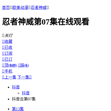
首页

欧美动漫

忍者神威

忍者神威第07集在线观看

关灯

收藏

已收

订阅

已订

顶(
849
)

踩(
6
)

手机

上一集
下一集

抖音
抖音
抖音云第07集
第13集