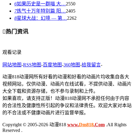
6
如果历史是一群喵 大…
2550
7
炼气十万年特别篇 阳…
2405
8
星球大战：幻境 — 第…
2262

热门资讯
观看记录
网站地图
-
RSS地图
-
百度地图
-
360地图
-
给我留言
-
动漫818动漫网所有好看的动漫和好看的动画片均收集自各大
视频网站，仅供动漫、动画片在线试看，不提供动漫、动画片
大全下载和资源存储，也不参与录制和上传。
如果喜欢，请支持正版！动漫818动漫网不承担任何由于内容
的合法性及健康性所引起的争议和法律责任。欢迎大家对本站
的不合法或不健康动画片进行监督举报。
Copyright © 2005-2026 动漫818
www.
Dm818
.Com
.All Rights
Reserved .