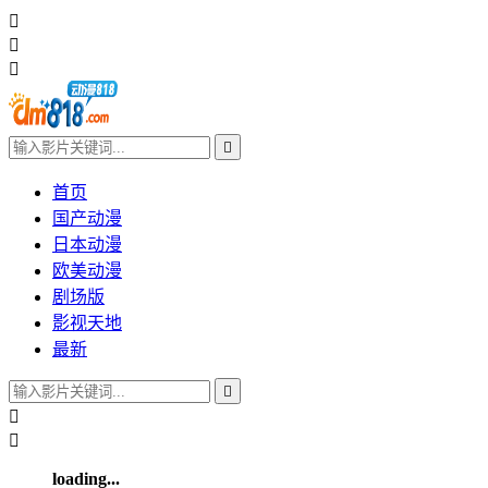




首页
国产动漫
日本动漫
欧美动漫
剧场版
影视天地
最新



loading...