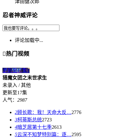
津田健次郎
忍者神威评论
评论加载中...

热门视频
更新至17集
1
猎魔女团之末世求生
未录入 / 其他
更新至17集
人气：
2987
2
顾长歌：我！天命大反…
2776
3
柯蒂斯总统
2723
4
暗芝居第十七季
2613
5
云深不知梦特别篇：逐…
2595