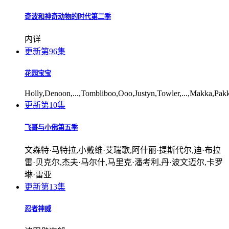
奇波和神奇动物的时代第二季
内详
更新第96集
花园宝宝
Holly,Denoon,...,Tombliboo,Ooo,Justyn,Towler,...,Makka,Pak
更新第10集
飞哥与小佛第五季
文森特·马特拉,小戴维·艾瑞歌,阿什丽·提斯代尔,迪·布拉
雷·贝克尔,杰夫·马尔什,马里克·潘考利,丹·波文迈尔,卡罗
琳·雷亚
更新第13集
忍者神威