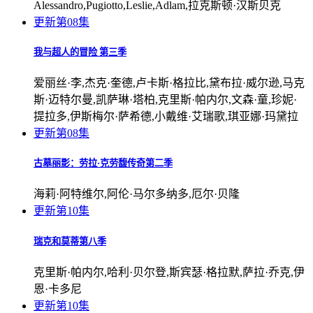
Alessandro,Pugiotto,Leslie,Adlam,拉克斯顿·汉斯贝克
更新第08集
我与超人的冒险 第三季
爱丽丝·李,杰克·奎德,卢卡斯·格拉比,黛布拉·威尔逊,马克
斯·迈特尔曼,凯萨琳·塔柏,克里斯·帕内尔,文森·童,珍妮·
提拉多,伊斯梅尔·萨希德,小戴维·艾瑞歌,琪亚娜·玛黛拉
更新第08集
古墓丽影：劳拉·克劳馥传奇第二季
海莉·阿特维尔,阿伦·马尔多纳多,厄尔·贝隆
更新第10集
瑞克和莫蒂第八季
克里斯·帕内尔,哈利·贝尔登,斯宾瑟·格拉默,萨拉·乔克,伊
恩·卡多尼
更新第10集