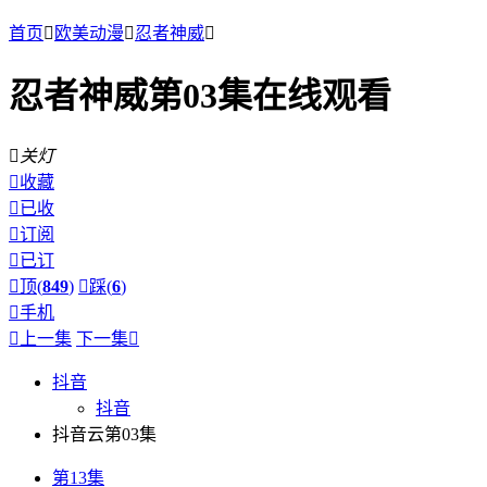
首页

欧美动漫

忍者神威

忍者神威第03集在线观看

关灯

收藏

已收

订阅

已订

顶(
849
)

踩(
6
)

手机

上一集
下一集

抖音
抖音
抖音云第03集
第13集