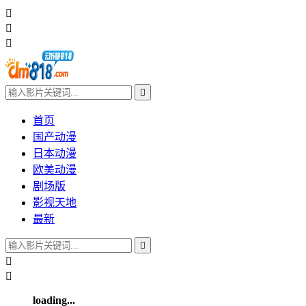




首页
国产动漫
日本动漫
欧美动漫
剧场版
影视天地
最新



loading...