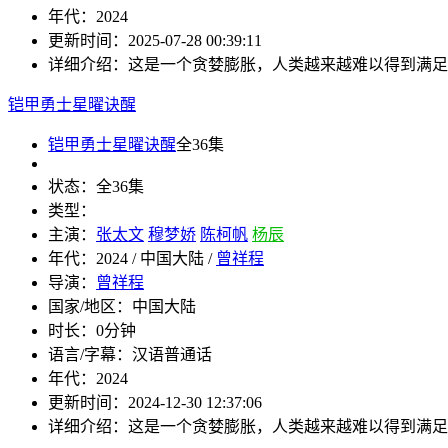
年代：
2024
更新时间：
2025-07-28 00:39:11
详细介绍：
这是一个贪婪膨胀，人类越来越难以得到满
铠甲勇士星曜诀醒
铠甲勇士星曜诀醒
全36集
状态：
全36集
类型：
主演：
张太文
穆梦娇
陈柯帆
杨辰
年代：
2024 / 中国大陆 /
曾祥程
导演：
曾祥程
国家/地区：
中国大陆
时长：
0分钟
语言/字幕：
汉语普通话
年代：
2024
更新时间：
2024-12-30 12:37:06
详细介绍：
这是一个贪婪膨胀，人类越来越难以得到满