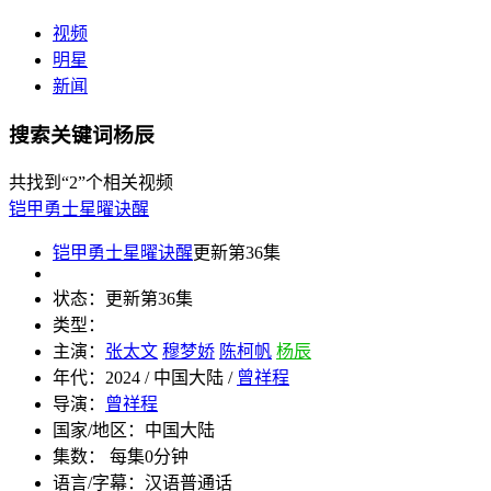
视频
明星
新闻
搜索关键词杨辰
共找到
“2”
个相关视频
铠甲勇士星曜诀醒
铠甲勇士星曜诀醒
更新第36集
状态：
更新第36集
类型：
主演：
张太文
穆梦娇
陈柯帆
杨辰
年代：
2024 / 中国大陆 /
曾祥程
导演：
曾祥程
国家/地区：
中国大陆
集数：
每集0分钟
语言/字幕：
汉语普通话