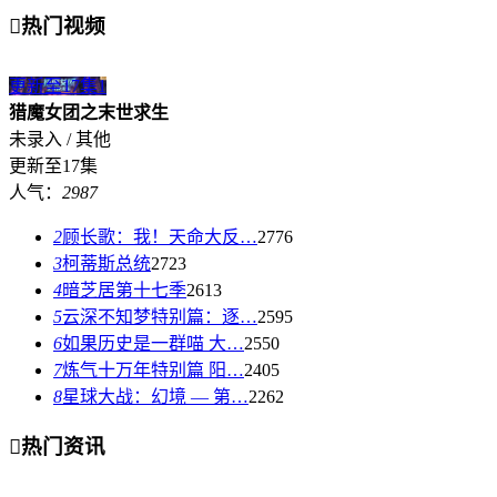

热门视频
更新至17集
1
猎魔女团之末世求生
未录入 / 其他
更新至17集
人气：
2987
2
顾长歌：我！天命大反…
2776
3
柯蒂斯总统
2723
4
暗芝居第十七季
2613
5
云深不知梦特别篇：逐…
2595
6
如果历史是一群喵 大…
2550
7
炼气十万年特别篇 阳…
2405
8
星球大战：幻境 — 第…
2262

热门资讯