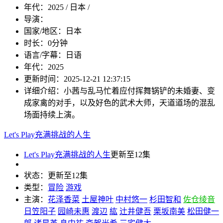
年代：
2025 / 日本 /
导演：
国家/地区：
日本
时长：
0分钟
语言/字幕：
日语
年代：
2025
更新时间：
2025-12-21 12:37:15
详细介绍：
小茜与乱马忙着应付挥舞锅铲的未婚妻、变
成家禽的对手，以及好色的武术大师，天道道场的混乱
场面持续上演。
Let's Play充满挑战的人生
Let's Play充满挑战的人生
更新至12集
状态：
更新至12集
类型：
冒险
游戏
主演：
花泽香菜
土屋神叶
中村悠一
杉田智和
佐仓绫音
日笠阳子
园崎未惠
渡辺
紘
辻井健吾
栗坂南美
松田健一