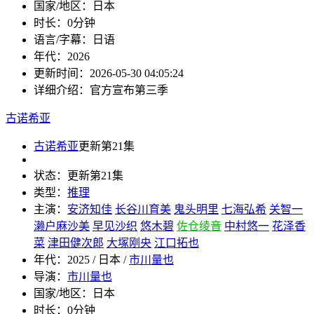
国家/地区：
日本
时长：
0分钟
语言/字幕：
日语
年代：
2026
更新时间：
2026-05-30 04:05:24
详细介绍：
官方宣布第三季
古诺希亚
古诺希亚
更新第21集
状态：
更新第21集
类型：
推理
主演：
安济知佳
长谷川育美
鬼头明里
七海弘希
关智一
濑户麻沙美
早见沙织
悠木碧
佐仓绫音
中村悠一
花泽香
菜
津田健次郎
大塚刚央
江口拓也
年代：
2025 / 日本 /
市川量也
导演：
市川量也
国家/地区：
日本
时长：
0分钟