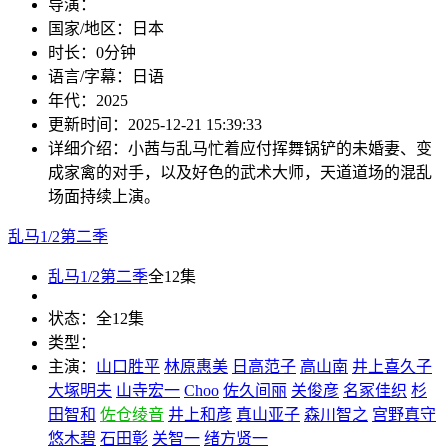
导演：
国家/地区：
日本
时长：
0分钟
语言/字幕：
日语
年代：
2025
更新时间：
2025-12-21 15:39:33
详细介绍：
小茜与乱马忙着应付挥舞锅铲的未婚妻、变
成家禽的对手，以及好色的武术大师，天道道场的混乱
场面持续上演。
乱马1/2第二季
乱马1/2第二季
全12集
状态：
全12集
类型：
主演：
山口胜平
林原惠美
日高范子
高山南
井上喜久子
大塚明夫
山寺宏一
Choo
佐久间丽
关俊彦
名冢佳织
杉
田智和
佐仓绫音
井上和彦
真山亚子
森川智之
宫野真守
悠木碧
石田彰
关智一
绪方贤一