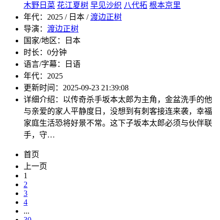
木野日菜
花江夏树
早见沙织
八代拓
根本京里
年代：
2025 / 日本 /
渡边正树
导演：
渡边正树
国家/地区：
日本
时长：
0分钟
语言/字幕：
日语
年代：
2025
更新时间：
2025-09-23 21:39:08
详细介绍：
以传奇杀手坂本太郎为主角，金盆洗手的他
与亲爱的家人平静度日，没想到有刺客接连来袭，幸福
家庭生活恐将好景不常。这下子坂本太郎必须与伙伴联
手，守…
首页
上一页
1
2
3
4
...
30