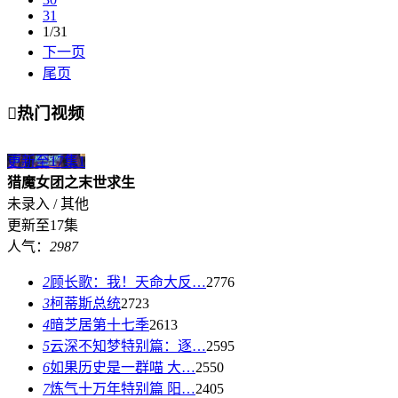
31
1/31
下一页
尾页

热门视频
更新至17集
1
猎魔女团之末世求生
未录入 / 其他
更新至17集
人气：
2987
2
顾长歌：我！天命大反…
2776
3
柯蒂斯总统
2723
4
暗芝居第十七季
2613
5
云深不知梦特别篇：逐…
2595
6
如果历史是一群喵 大…
2550
7
炼气十万年特别篇 阳…
2405