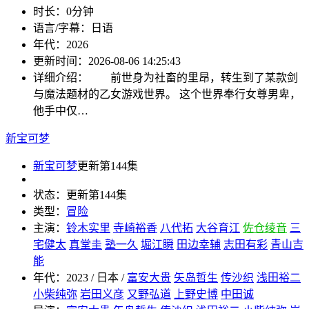
时长：
0分钟
语言/字幕：
日语
年代：
2026
更新时间：
2026-08-06 14:25:43
详细介绍：
前世身为社畜的里昂，转生到了某款剑
与魔法题材的乙女游戏世界。 这个世界奉行女尊男卑，
他手中仅…
新宝可梦
新宝可梦
更新第144集
状态：
更新第144集
类型：
冒险
主演：
铃木实里
寺崎裕香
八代拓
大谷育江
佐仓绫音
三
宅健太
真堂圭
塾一久
堀江瞬
田边幸辅
志田有彩
青山吉
能
年代：
2023 / 日本 /
富安大贵
矢岛哲生
传沙织
浅田裕二
小柴纯弥
岩田义彦
又野弘道
上野史博
中田诚