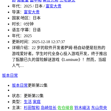
郎
诸星堇
畠中祐
斋贺光希
三宅健太
年代：
2025 / 日本 /
富安大贵
导演：
富安大贵
国家/地区：
日本
时长：
0分钟
语言/字幕：
日语
年代：
2025
更新时间：
2025-12-18 12:37:37
详细介绍：
22 岁的软件开发者萨姆·杨自幼便是狂热的
游戏爱好者。学生时代全身心投入游戏开发，终于推出
了酝酿已久的冒险解谜游戏《Luminate》！然而，当超
人气…
坂本日常
坂本日常
更新第22集
状态：
更新第22集
类型：
生活
家庭
主演：
杉田智和
岛崎信长
佐仓绫音
铃木崚汰
东山奈央