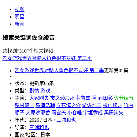
视频
明星
新闻
搜索关键词佐仓绫音
共找到
“310”
个相关视频
乙女游戏世界对路人角色很不友好 第二季
乙女游戏世界对路人角色很不友好 第二季
更新第05集
状态：
更新第05集
类型：
剧情
游戏
主演：
大冢刚央
市之濑加那
菲鲁兹·蓝
石田彰
佐仓绫音
铃村健一
鸟海浩辅
立花慎之介
游佐浩二
桧山修之
竹内
顺子
大原沙耶香
雨宫天
小仓唯
宇垣秀成
黑田崇矢
年代：
2026 / 日本 /
三浦和也
导演：
三浦和也
国家/地区：
日本