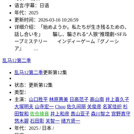
语言/字幕：
日语
年代：
2025
更新时间：
2026-03-16 10:26:59
详细介绍：
「始めようか。私たちが生き残るための、
話し合いを」 騙し、騙される“人狼”推理劇×SFル
ープミステリー インディーゲーム『グノーシ
ア』 …
乱马12第二季
乱马12第二季
更新第12集
状态：
更新第12集
类型：
主演：
山口胜平
林原惠美
日高范子
高山南
井上喜久子
大塚明夫
山寺宏一
Choo
佐久间丽
关俊彦
名冢佳织
杉
田智和
佐仓绫音
井上和彦
真山亚子
森川智之
宫野真守
悠木碧
石田彰
关智一
绪方贤一
年代：
2025 / 日本 /