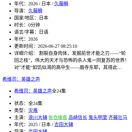
年代：
2026 / 日本 /
久藤瞬
导演：
久藤瞬
国家/地区：
日本
时长：
0分钟
语言/字幕：
日语
年代：
2026
更新时间：
2026-06-27 08:25:10
详细介绍：
割裂自身肉体，发掘前世才能之刃——“轮
回之枝”，伟大的天才与恐怖的杀人鬼一同复苏的世界！
对”才能“如饥似渴的高中生——扇寺东耶，其得此…
希维司：英雄之声
希维司：英雄之声
全24集
状态：
全24集
类型：
灾难
主演：
浪川大辅
佐仓绫音
岛崎信长
鬼头明里
齐藤壮马
年代：
2025 / 日本 /
吉田大辅
导演：
吉田大辅