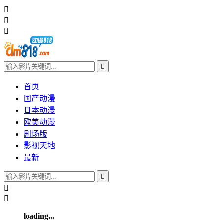




首页
国产动漫
日本动漫
欧美动漫
剧场版
影视天地
最新



loading...