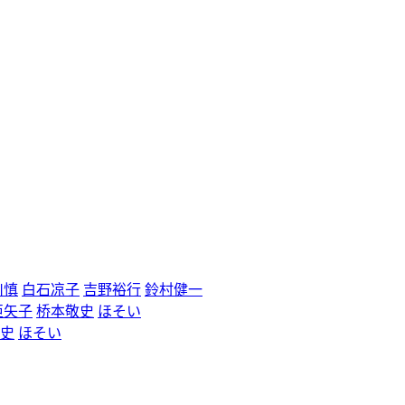
川慎
白石凉子
吉野裕行
鈴村健一
亜矢子
桥本敬史
ほそい
史
ほそい