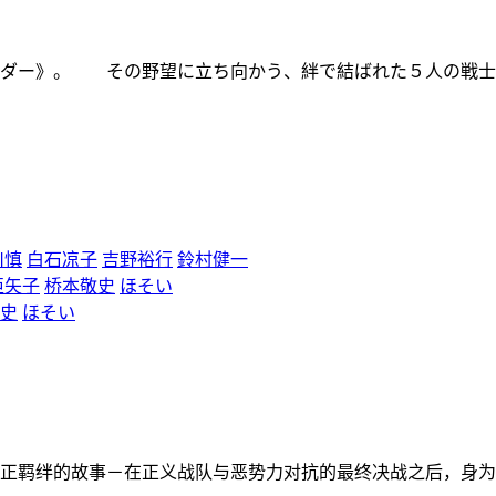
ンダー》。 その野望に立ち向かう、絆で結ばれた５人の戦
川慎
白石凉子
吉野裕行
鈴村健一
亜矢子
桥本敬史
ほそい
史
ほそい
正羁绊的故事－在正义战队与恶势力对抗的最终决战之后，身为