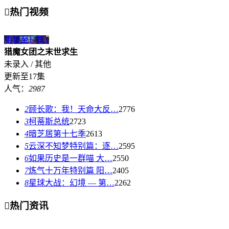

热门视频
更新至17集
1
猎魔女团之末世求生
未录入 / 其他
更新至17集
人气：
2987
2
顾长歌：我！天命大反…
2776
3
柯蒂斯总统
2723
4
暗芝居第十七季
2613
5
云深不知梦特别篇：逐…
2595
6
如果历史是一群喵 大…
2550
7
炼气十万年特别篇 阳…
2405
8
星球大战：幻境 — 第…
2262

热门资讯