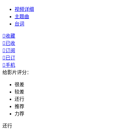
视频
详细
主题曲
台词

收藏

已收

订阅

已订

手机
给影片评分：
很差
较差
还行
推荐
力荐
还行