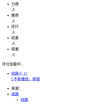
力荐
人
推荐
人
还行
人
较差
人
很差
人
评分加载中...
线路④
15

不能播放，报错
来源：
线路
线路