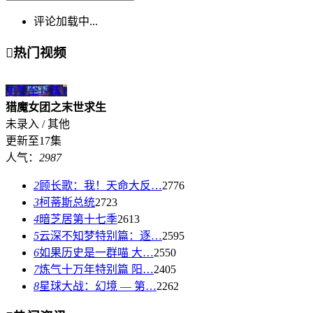
评论加载中...

热门视频
更新至17集
1
猎魔女团之末世求生
未录入 / 其他
更新至17集
人气：
2987
2
顾长歌：我！天命大反…
2776
3
柯蒂斯总统
2723
4
暗芝居第十七季
2613
5
云深不知梦特别篇：逐…
2595
6
如果历史是一群喵 大…
2550
7
炼气十万年特别篇 阳…
2405
8
星球大战：幻境 — 第…
2262