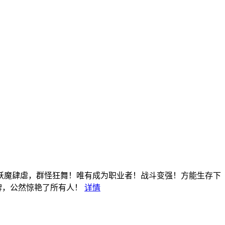
妖魔肆虐，群怪狂舞！唯有成为职业者！战斗变强！方能生存下
牌，公然惊艳了所有人！
详情