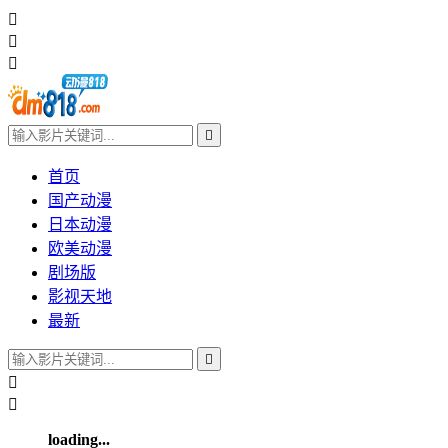




首页
国产动漫
日本动漫
欧美动漫
剧场版
影视天地
最新



loading...